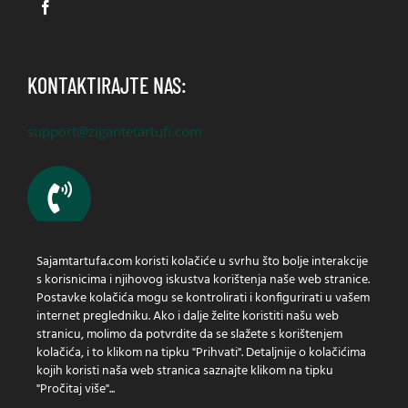
KONTAKTIRAJTE NAS:
support@zigantetartufi.com
Sajamtartufa.com koristi kolačiće u svrhu što bolje interakcije
Imate li pitanja? Nazovite nas!
s korisnicima i njihovog iskustva korištenja naše web stranice.
+385 (0) 91 430 1200
Postavke kolačića mogu se kontrolirati i konfigurirati u vašem
internet pregledniku. Ako i dalje želite koristiti našu web
stranicu, molimo da potvrdite da se slažete s korištenjem
kolačića, i to klikom na tipku "Prihvati". Detaljnije o kolačićima
kojih koristi naša web stranica saznajte klikom na tipku
Zaštita osobnih podataka
"Pročitaj više"...