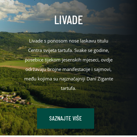
LIVADE
Livade s ponosom nose laskavu titulu
Centra svijeta tartufa. Svake se godine,
posebice tijekom jesenskih mjeseci, ovdje
održavaju brojne manifestacije i sajmovi,
među kojima su najznačajniji Dani Zigante
tartufa.
SAZNAJTE VIŠE