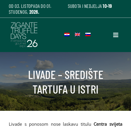
Skip
OD 03. LISTOPADA DO 01.
SUBOTA I NEDJELJA
10-19
STUDENOG,
2026.
to
content
Toggle
Navigati
O sajmu tartufa
LIVADE – SREDIŠTE
Tartufi
TARTUFA U ISTRI
Okolina
Livade s ponosom nose laskavu titulu
Centra svijeta
Gdje odsjesti