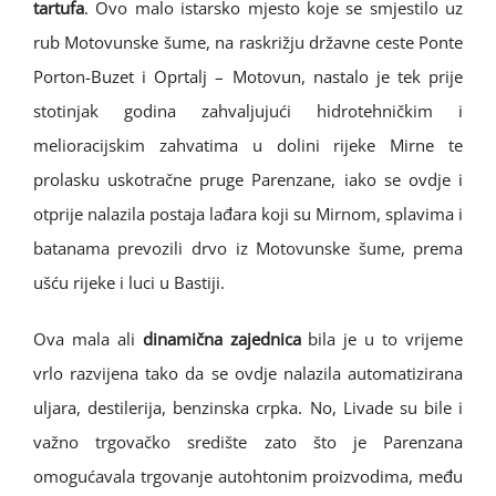
tartufa
. Ovo malo istarsko mjesto koje se smjestilo uz
rub Motovunske šume, na raskrižju državne ceste Ponte
Porton-Buzet i Oprtalj – Motovun, nastalo je tek prije
Izlagači
stotinjak godina zahvaljujući hidrotehničkim i
melioracijskim zahvatima u dolini rijeke Mirne te
Kontakt
prolasku uskotračne pruge Parenzane, iako se ovdje i
otprije nalazila postaja lađara koji su Mirnom, splavima i
batanama prevozili drvo iz Motovunske šume, prema
ušću rijeke i luci u Bastiji.
Ova mala ali
dinamična zajednica
bila je u to vrijeme
vrlo razvijena tako da se ovdje nalazila automatizirana
uljara, destilerija, benzinska crpka. No, Livade su bile i
važno trgovačko središte zato što je Parenzana
omogućavala trgovanje autohtonim proizvodima, među