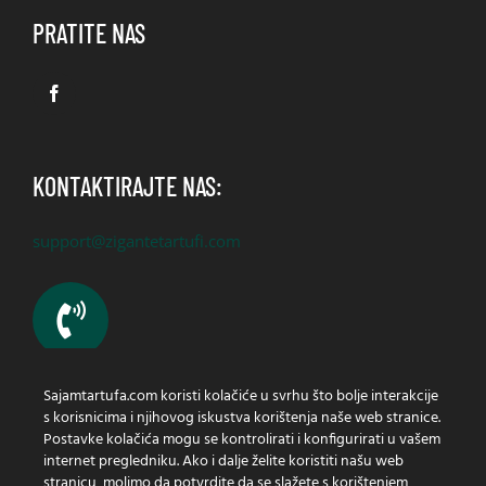
PRATITE NAS
KONTAKTIRAJTE NAS:
support@zigantetartufi.com
Sajamtartufa.com koristi kolačiće u svrhu što bolje interakcije
Imate li pitanja? Nazovite nas!
s korisnicima i njihovog iskustva korištenja naše web stranice.
+385 (0) 91 430 1200
Postavke kolačića mogu se kontrolirati i konfigurirati u vašem
internet pregledniku. Ako i dalje želite koristiti našu web
stranicu, molimo da potvrdite da se slažete s korištenjem