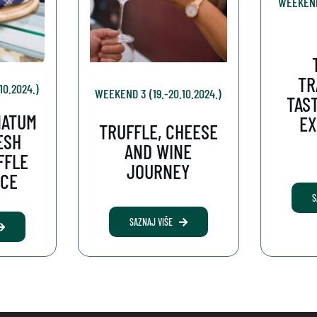
WEEKEND 
TR
10.2024.)
WEEKEND 3 (19.-20.10.2024.)
TAS
NATUM
EX
TRUFFLE, CHEESE
ESH
AND WINE
FFLE
JOURNEY
NCE
S
SAZNAJ VIŠE