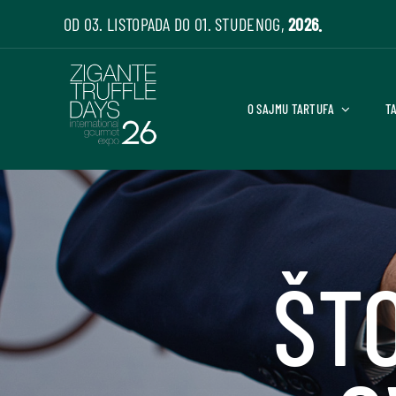
Skip
OD 03. LISTOPADA DO 01. STUDENOG,
2026.
to
content
O SAJMU TARTUFA
T
ŠT