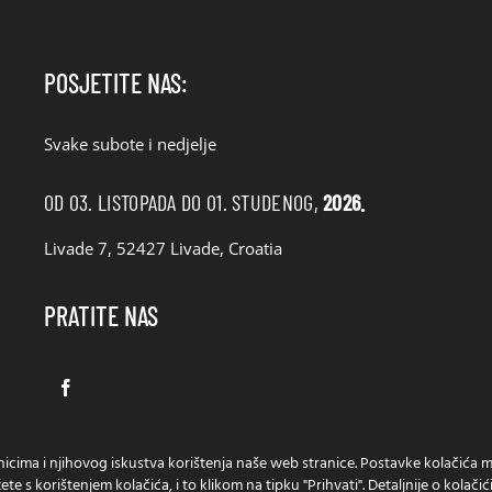
POSJETITE NAS:
Svake subote i nedjelje
OD 03. LISTOPADA DO 01. STUDENOG,
2026.
Livade 7, 52427 Livade, Croatia
PRATITE NAS
snicima i njihovog iskustva korištenja naše web stranice. Postavke kolačića m
ete s korištenjem kolačića, i to klikom na tipku "Prihvati". Detaljnije o kolač
Zaštita osobnih podataka
Izjava o korištenju kolačića