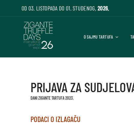
Skip
OD 03. LISTOPADA DO 01. STUDENOG,
2026.
to
content
O SAJMU TARTUFA
T
PRIJAVA ZA SUDJELO
DANI ZIGANTE TARTUFA 2023.
PODACI O IZLAGAČU